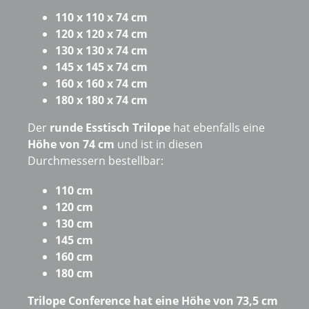
110 x 110 x 74 cm
120 x 120 x 74 cm
130 x 130 x 74 cm
145 x 145 x 74 cm
160 x 160 x 74 cm
180 x 180 x 74 cm
Der
runde Esstisch Trilope
hat ebenfalls eine
Höhe von 74 cm
und ist in diesen
Durchmessern bestellbar:
110 cm
120 cm
130 cm
145 cm
160 cm
180 cm
Trilope Conference hat eine Höhe von 73,5 cm