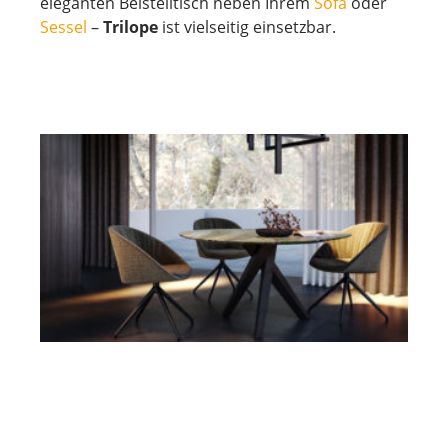
eleganten Beistelltisch neben Ihrem
Sofa
oder
Sessel
–
Trilope
ist vielseitig einsetzbar.