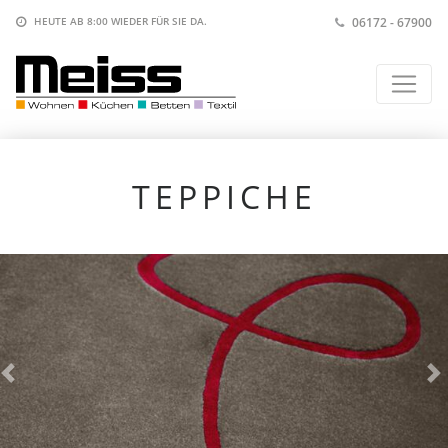
06172 - 67900
HEUTE AB 8:00
WIEDER FÜR SIE DA.
TEPPICHE
V
N
o
ä
r
c