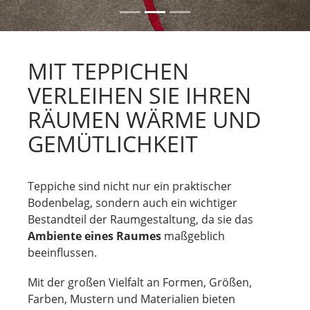
h
h
e
s
r
t
i
e
MIT TEPPICHEN
g
r
VERLEIHEN SIE IHREN
e
r
RÄUMEN WÄRME UND
GEMÜTLICHKEIT
Teppiche sind nicht nur ein praktischer
Bodenbelag, sondern auch ein wichtiger
Bestandteil der Raumgestaltung, da sie das
Ambiente eines Raumes
maßgeblich
beeinflussen.
Mit der großen Vielfalt an Formen, Größen,
Farben, Mustern und Materialien bieten