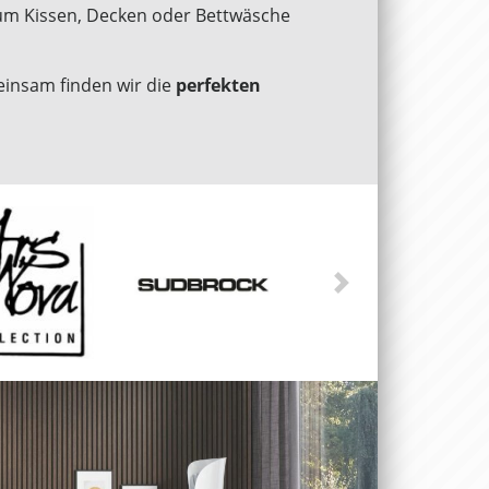
l, um Kissen, Decken oder Bettwäsche
einsam finden wir die
perfekten
N
ä
c
h
s
t
e
r