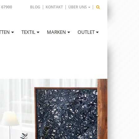
- 67900
BLOG
KONTAKT
ÜBER UNS
TTEN
TEXTIL
MARKEN
OUTLET