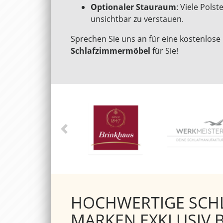
Optionaler Stauraum
: Viele Pols
unsichtbar zu verstauen.
Sprechen Sie uns an für eine kostenlos
Schlafzimmermöbel
für Sie!
V
o
r
h
e
r
HOCHWERTIGE SCH
i
MARKEN EXKLUSIV 
g