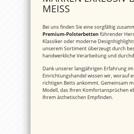
e
MEISS
r
Bei uns finden Sie eine sorgfältig zusa
Premium-Polsterbetten
führender Herst
Klassiker oder moderne Designhighlights 
unserem Sortiment überzeugt durch best
handwerkliche Verarbeitung und durchda
Dank unserer langjährigen Erfahrung i
Einrichtungshandel wissen wir, worauf e
richtigen Betts ankommt. Gemeinsam mit
Modell, das Ihren Komfortansprüchen e
Ihrem ästhetischen Empfinden.