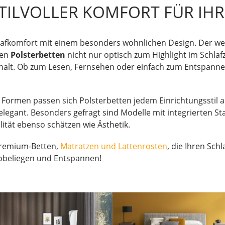
STILVOLLER KOMFORT FÜR IH
lafkomfort mit einem besonders wohnlichen Design. Der w
hen
Polsterbetten
nicht nur optisch zum Highlight im Schla
lt. Ob zum Lesen, Fernsehen oder einfach zum Entspanne
nd Formen passen sich Polsterbetten jedem Einrichtungsstil
ch-elegant. Besonders gefragt sind Modelle mit integrierten
alität ebenso schätzen wie Ästhetik.
Premium-Betten,
Matratzen und Lattenrosten
, die Ihren Sch
robeliegen und Entspannen!