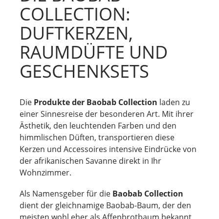
e
COLLECTION:
r
DUFTKERZEN,
RAUMDÜFTE UND
GESCHENKSETS
Die
Produkte der Baobab Collection
laden zu
einer Sinnesreise der besonderen Art. Mit ihrer
Ästhetik, den leuchtenden Farben und den
himmlischen Düften, transportieren diese
Kerzen und Accessoires intensive Eindrücke von
der afrikanischen Savanne direkt in Ihr
Wohnzimmer.
Als Namensgeber für die
Baobab Collection
dient der gleichnamige Baobab-Baum, der den
meisten wohl eher als Affenbrotbaum bekannt