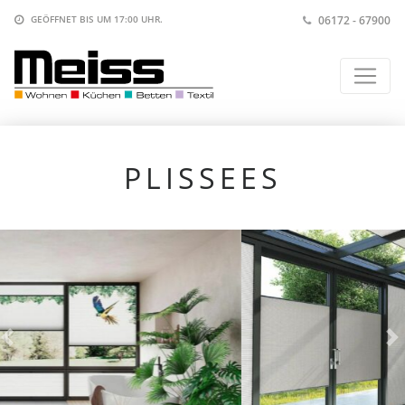
06172 - 67900
GEÖFFNET BIS
UM 17:00 UHR
.
PLISSEES
V
N
o
ä
r
c