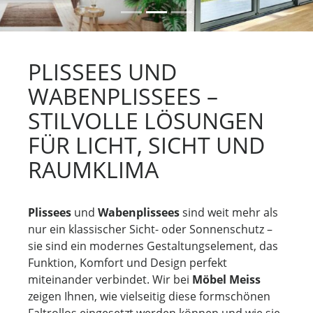
h
h
e
s
r
t
i
e
PLISSEES UND
g
r
WABENPLISSEES –
e
r
STILVOLLE LÖSUNGEN
FÜR LICHT, SICHT UND
RAUMKLIMA
Plissees
und
Wabenplissees
sind weit mehr als
nur ein klassischer Sicht- oder Sonnenschutz –
sie sind ein modernes Gestaltungselement, das
Funktion, Komfort und Design perfekt
miteinander verbindet. Wir bei
Möbel Meiss
zeigen Ihnen, wie vielseitig diese formschönen
Faltrollos eingesetzt werden können und wie sie