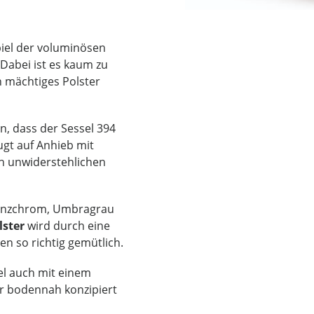
piel der voluminösen
 Dabei ist es kaum zu
ch mächtiges Polster
n, dass der Sessel 394
ugt auf Anhieb mit
n unwiderstehlichen
Glanzchrom, Umbragrau
lster
wird durch eine
n so richtig gemütlich.
l auch mit einem
r bodennah konzipiert