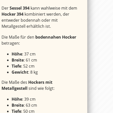
Der
Sessel 394
kann wahlweise mit dem
Hocker 394
kombiniert werden, der
entweder bodennah oder mit
Metallgestell erhältlich ist.
Die Maße für den
bodennahen Hocker
betragen:
Höhe
: 37 cm
Breite
: 61 cm
Tiefe
: 52 cm
Gewicht
: 8 kg
Die Maße des
Hockers mit
Metallgestell
sind wie folgt:
Höhe
: 39 cm
Breite
: 63 cm
Tiefe
: 50 cm