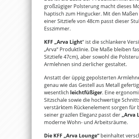
großzügiger Polsterung macht dieses Mo
haptisch zum Hingucker. Mit den Maßen 
einer Sitztiefe von 48cm passt dieser St
Esszimmer.
KFF „Arva Light
“ ist die schlankere Ver
„Arva“ Produktlinie. Die Maße bleiben fas
Sitztiefe 47cm), aber sowohl die Polsteru
Armlehnen sind zierlicher gestaltet.
Anstatt der üppig gepolsterten Armlehnen
genau wie das Gestell aus Metall geferti
wesentlich
leichtfüßiger
. Eine ergonom
Sitzschale sowie die hochwertige Schni
verstärktem Rückenelement sorgen für 
seiner grazilen Eleganz passt der
„Arva L
moderne Wohn- und Arbeitsräume.
Die KFF „Arva Lounge“
beinhaltet vers