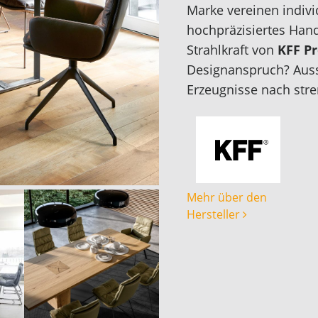
Marke vereinen indivi
hochpräzisiertes Hand
Strahlkraft von
KFF P
Designanspruch? Auss
Erzeugnisse nach stren
Mehr über den
Hersteller