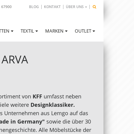
- 67900
BLOG
KONTAKT
ÜBER UNS
TTEN
TEXTIL
MARKEN
OUTLET
 ARVA
Sortiment von
KFF
umfasst neben
iele weitere
Designklassiker.
das Unternehmen aus Lemgo auf das
ade in Germany"
sowie die über 30
mengeschichte. Alle Möbelstücke der