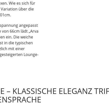
en. Wie es sich für
 Variation über die
101cm.
ntspannung angepasst
e von 66cm lädt „Arva
n ein. Die weiche
t in die typischen
lich mit einer
 gesteigerten Lounge-
E – KLASSISCHE ELEGANZ TRI
ENSPRACHE