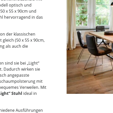
dell optisch und
50 x 55 x 90cm und
uhl hervorragend in das
sion der klassischen
t gleich (50 x 55 x 90cm,
ng als auch die
 sind sie bei „Light“
gt. Dadurch wirken sie
isch angepasste
ttschaumpolsterung mit
bequemes Verweilen. Mit
ight“ Stuhl
ideal in
chiedene Ausführungen