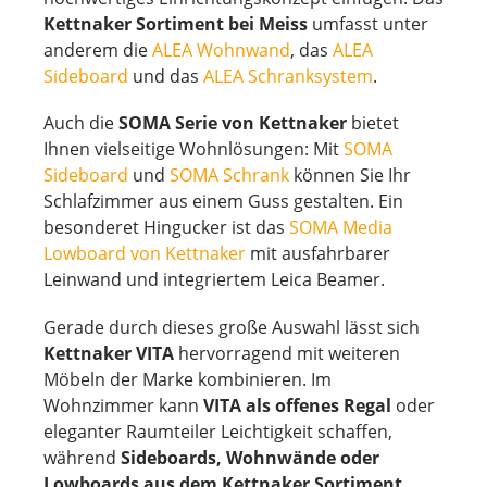
Kettnaker Sortiment bei Meiss
umfasst unter
anderem die
ALEA Wohnwand
, das
ALEA
Sideboard
und das
ALEA Schranksystem
.
Auch die
SOMA Serie von Kettnaker
bietet
Ihnen vielseitige Wohnlösungen: Mit
SOMA
Sideboard
und
SOMA Schrank
können Sie Ihr
Schlafzimmer aus einem Guss gestalten. Ein
besonderet Hingucker ist das
SOMA Media
Lowboard von Kettnaker
mit ausfahrbarer
Leinwand und integriertem Leica Beamer.
Gerade durch dieses große Auswahl lässt sich
Kettnaker VITA
hervorragend mit weiteren
Möbeln der Marke kombinieren. Im
Wohnzimmer kann
VITA als offenes Regal
oder
eleganter Raumteiler Leichtigkeit schaffen,
während
Sideboards, Wohnwände oder
Lowboards aus dem Kettnaker Sortiment